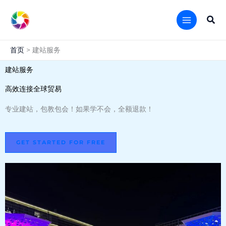
跳
至
搜
内
索
容
首页
建站服务
建站服务
高效连接全球贸易
专业建站，包教包会！如果学不会，全额退款！
GET STARTED FOR FREE