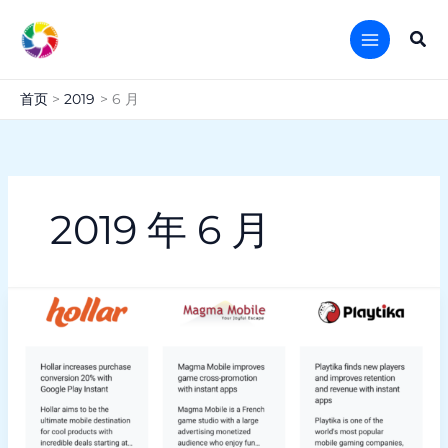
跳
至
搜
内
索
容
首页
2019
6 月
2019 年 6 月
Google
Instant
App
同
学，
你
还