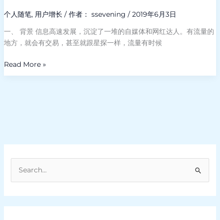
造
网
个人随笔
,
用户增长
/ 作者：
ssevening
/
2019年6月3日
红
一、 背景 信息高速发展，沉淀了一堆的自媒体和网红达人。有流量的
达
地方，就会有交易，甚至就跟星探一样，流量有时候
人
变
Read More »
现
的
极
致
体
验
搜
索
：