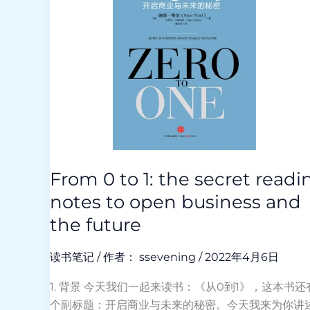
1:
the
secret
reading
notes
to
open
business
and
the
From 0 to 1: the secret readi
future
notes to open business and
the future
读书笔记
/ 作者：
ssevening
/
2022年4月6日
1. 背景 今天我们一起来读书：《从0到1》，这本书还
个副标题：开启商业与未来的秘密。今天我来为你讲