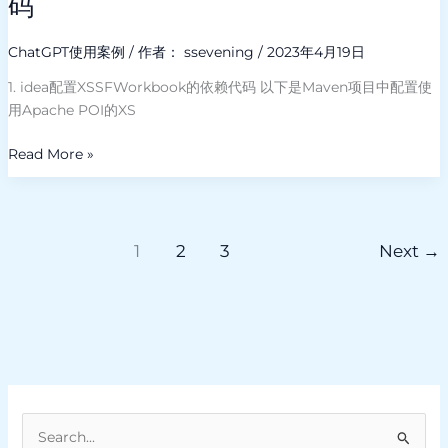
码
告，
置
要
XSSFWorkbook
有
ChatGPT使用案例
/ 作者：
ssevening
/
2023年4月19日
的
创
依
1. idea配置XSSFWorkbook的依赖代码 以下是Maven项目中配置使
意，
赖
用Apache POI的XS
比
代
较
码
Read More »
复
古
风
格。
1
2
3
Next
→
搜