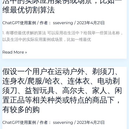
活中的实际应用案例或场景，比如一
短
优
维最优切割算法
信
求
的
解
功
ChatGPT使用案例
/ 作者：
ssevening
/
2023年4月21日
的
能，
算
1. 有哪些最优求解的算法 可以应用在生活中？给我举一些算法名称，
后
法
以及生活中的实际应用案例或场景，比如一维最优
台
可
代
Read More »
以
码
应
是
用
怎
假设一个用户在运动户外、剃须刀、
假
在
么
设
生
连身衣/爬服/哈衣、连体衣、电动剃
实
一
活
现
须刀、益智玩具、高尔夫、家人、闲
个
中？
的？
用
置正品等相关种类或特点的商品下，
给
保
户
我
有较多的购
存
在
举
在
运
一
session
ChatGPT使用案例
/ 作者：
ssevening
/
2023年4月21日
动
些
中