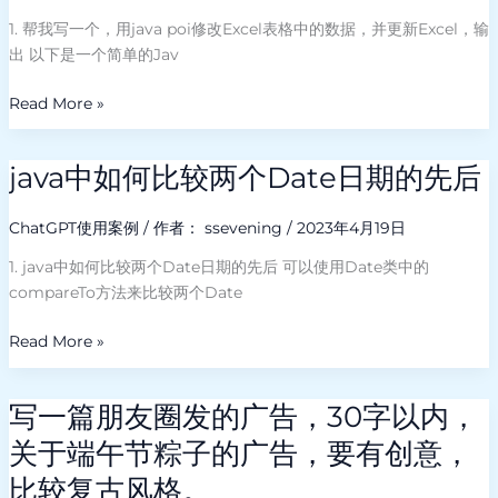
益
如
用
1. 帮我写一个，用java poi修改Excel表格中的数据，并更新Excel，输
智
一
java
出 以下是一个简单的Jav
玩
维
poi
具、
最
修
Read More »
高
优
改
尔
切
Excel
夫、
java中如何比较两个Date日期的先后
java
割
表
家
中
算
格
人、
如
ChatGPT使用案例
/ 作者：
ssevening
/
2023年4月19日
法
中
闲
何
的
1. java中如何比较两个Date日期的先后 可以使用Date类中的
置
比
数
compareTo方法来比较两个Date
正
较
据，
品
两
并
Read More »
等
个
更
相
Date
新
关
日
Excel，
写一篇朋友圈发的广告，30字以内，
写
种
期
输
一
关于端午节粽子的广告，要有创意，
类
的
出
篇
或
先
比较复古风格。
朋