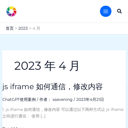
跳
至
搜
内
索
容
首页
2023
4 月
2023 年 4 月
js iframe 如何通信，修改内容
js
iframe
如
ChatGPT使用案例
/ 作者：
ssevening
/
2023年4月21日
何
1. js iframe 如何通信，修改内容 可以通过以下两种方式让 js iframe
通
之间进行通信： 使用 […]
信，
修