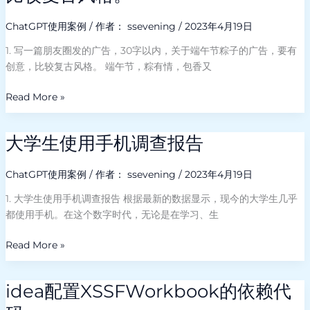
特
后
友
点
圈
ChatGPT使用案例
/ 作者：
ssevening
/
2023年4月19日
的
发
商
1. 写一篇朋友圈发的广告，30字以内，关于端午节粽子的广告，要有
的
品
创意，比较复古风格。 端午节，粽有情，包香又
广
下，
告，
Read More »
有
30
较
字
多
以
大学生使用手机调查报告
大
的
内，
学
购
关
生
ChatGPT使用案例
/ 作者：
ssevening
/
2023年4月19日
于
使
1. 大学生使用手机调查报告 根据最新的数据显示，现今的大学生几乎
端
用
都使用手机。在这个数字时代，无论是在学习、生
午
手
节
机
Read More »
粽
调
子
查
的
报
idea配置XSSFWorkbook的依赖代
idea
广
告
配