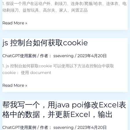
户
算
1. 假设一个用户在运动户外、剃须刀、连身衣/爬服/哈衣、连体衣、电
的
外、
法
动剃须刀、益智玩具、高尔夫、家人、闲置正品
吗？
剃
名
能
须
称，
Read More »
帮
刀、
以
我
连
及
写
身
js 控制台如何获取cookie
js
生
个
衣/
控
活
示
爬
制
ChatGPT使用案例
/ 作者：
ssevening
/
2023年4月20日
中
例
服/
台
的
代
1. js 控制台如何获取cookie 可以使用以下方法在控制台中获取
哈
如
实
码
cookie： 使用 document
衣、
何
际
吗
连
获
应
Read More »
体
取
用
衣、
cookie
案
电
帮我写一个，用java poi修改Excel表
例
帮
动
或
我
格中的数据，并更新Excel，输出
剃
场
写
须
景，
一
刀、
ChatGPT使用案例
/ 作者：
ssevening
/
2023年4月20日
比
个，