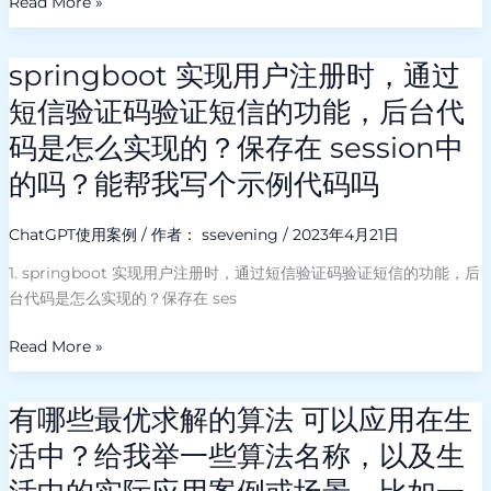
Read More »
改
内
容
springboot 实现用户注册时，通过
springboot
实
短信验证码验证短信的功能，后台代
现
码是怎么实现的？保存在 session中
用
户
的吗？能帮我写个示例代码吗
注
册
ChatGPT使用案例
/ 作者：
ssevening
/
2023年4月21日
时，
通
1. springboot 实现用户注册时，通过短信验证码验证短信的功能，后
过
台代码是怎么实现的？保存在 ses
短
Read More »
信
验
证
有哪些最优求解的算法 可以应用在生
有
码
哪
验
活中？给我举一些算法名称，以及生
些
证
最