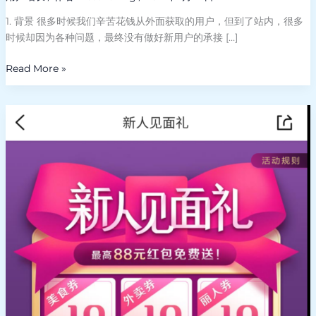
1. 背景 很多时候我们辛苦花钱从外面获取的用户，但到了站内，很多
时候却因为各种问题，最终没有做好新用户的承接 […]
Read More »
你
的
产
品
真
的
准
备
好
接
客
了
吗？