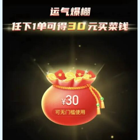
承
接
方
案
骚
操
作
学
一
波