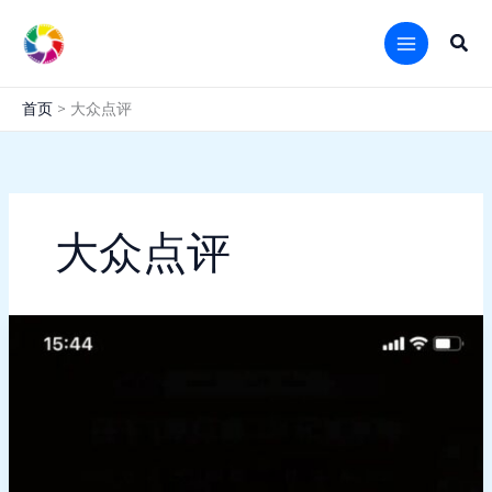
跳
至
搜
内
索
容
首页
大众点评
大众点评
用
户
增
长
中
新
人