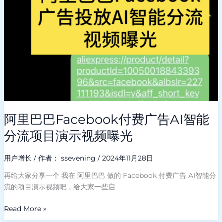
广
告
AI
智
能
分
流
项
目
演
阿里巴巴Facebook付费广告AI智能
示
视
分流项目演示视频曝光
频
曝
用户增长
/ 作者：
ssevening
/
2024年11月28日
光
再给大家分享一个 我在 阿里巴巴 做的 Facebook 付费广告 AI智能分
流的项目演示视频吧，给大家一些启
Read More »