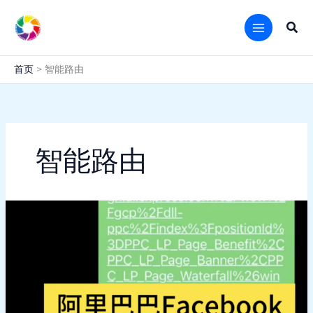
跳
至
搜
内
索
容
首页
智能路由
智能路由
阿
里
巴
巴
Facebook
付
费