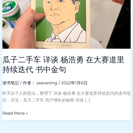
杨
浩
勇
在
大
赛
道
里
瓜子二手车 详谈 杨浩勇 在大赛道里
持
续
持续迭代 书中金句
迭
代
读书笔记
/ 作者：
ssevening
/
2022年1月6日
书
中
昨天以个人的想法，整理了 详谈 杨浩勇 在大赛道里持续迭代的读书笔
金
记，详见：瓜子二手车 用户增长的秘密 详谈 […]
句
Read More »