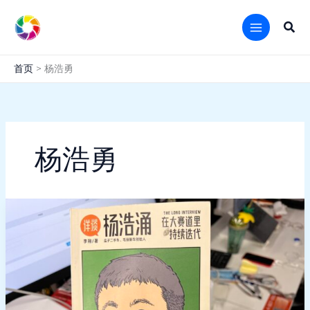
跳
至
搜
内
索
容
首页
杨浩勇
杨浩勇
瓜
子
二
手
车
详
谈