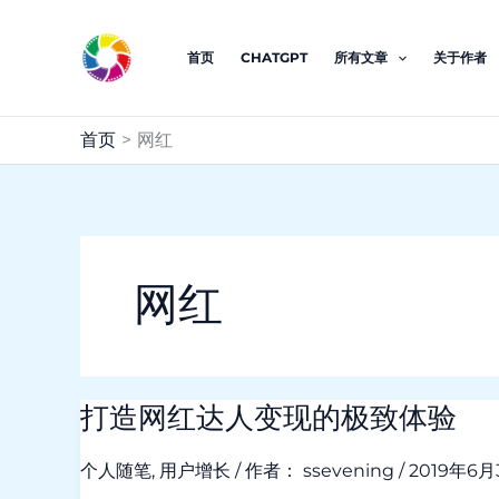
跳
至
首页
CHATGPT
所有文章
关于作者
内
容
首页
网红
网红
打造网红达人变现的极致体验
打
造
个人随笔
,
用户增长
/ 作者：
ssevening
/
2019年6月
网