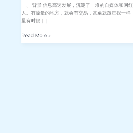
红
一、 背景 信息高速发展，沉淀了一堆的自媒体和网
达
人。有流量的地方，就会有交易，甚至就跟星探一样
人
量有时候 […]
变
现
Read More »
的
极
致
体
验