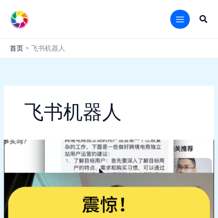
跳
至
搜
内
索
容
首页
飞书机器人
飞书机器人
震
惊
飞
书
里
竟
然