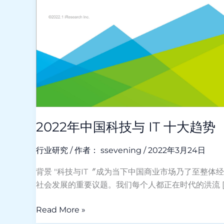
国
科
技
与
IT
十
大
趋
势
2022年中国科技与 IT 十大趋势
行业研究
/ 作者：
ssevening
/
2022年3月24日
背景 "科技与IT〞成为当下中国商业市场乃了至整体
社会发展的重要议题。我们每个人都正在时代的洪流 [
Read More »