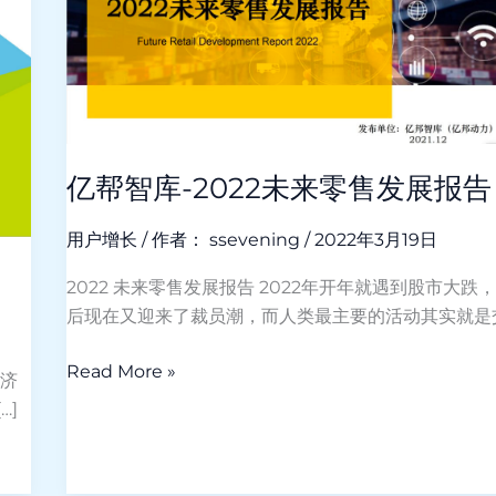
库-2022
未
来
零
售
发
展
亿帮智库-2022未来零售发展报告
报
告
用户增长
/ 作者：
ssevening
/
2022年3月19日
2022 未来零售发展报告 2022年开年就遇到股市大跌
后现在又迎来了裁员潮，而人类最主要的活动其实就是
Read More »
经济
…]