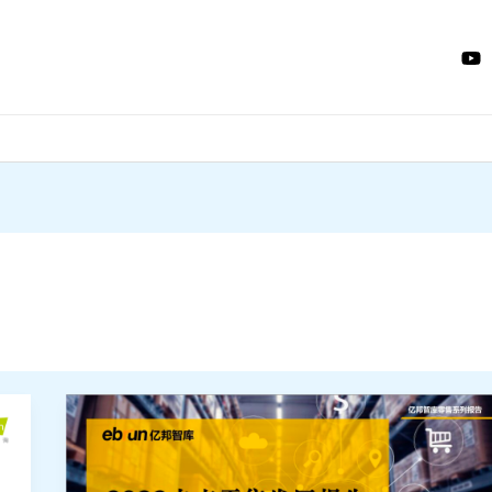
亿
帮
智