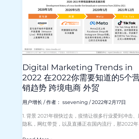
in
2022
在
2022
你
需
要
知
道
Digital Marketing Trends in
的
2022 在2022你需要知道的5个
5
销趋势 跨境电商 外贸
个
营
用户增长
/ 作者：
ssevening
/
2022年2月17日
销
趋
1. 背景 2021年很快过去，疫情让很多行业爱到冲击
势
隐私，网红带货，以及直播正在国内流行，那2022年 [
跨
境