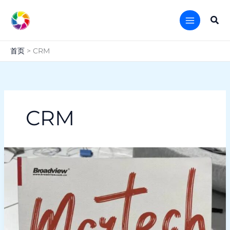
跳
至
搜
内
索
容
首页
CRM
CRM
HubSpot
营
销
自
动
化
平