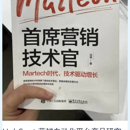
台
产
品
研
究