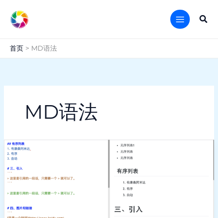
跳
至
搜
内
索
容
首页
MD语法
MD语法
MD
语
法
markdown
语
法
示