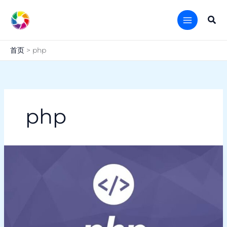
跳
至
搜
内
索
容
首页
php
php
挑
战
PHP-
最
大
的
敌