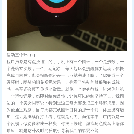
运动三个环.jpg
程序员都是有点强迫症的，手机上有三个圆环，一个是步数，一
个是站立次数，一个活动记录，每天起床会提醒你要运动，你快
完成目标后，也会提醒你还差一点点就完成了噢，当你完成三个
圆环时，酷炫的烟花视觉效果，让你看了特别的舒服和有成就
感，甚至还会授予你运动徽章。就像一个健身教练，针对你的第
一个运动记录，都即时给你反馈，让你可以继续坚持下去。我周
边的一个美女同事说：特别强迫症每天都要把三个环都搞定。因
为他通过观察，当每天都完成圆环目标的那一个月，体重没有增
加！这让她继续保持！看，这就是动力。而这本书，讲的就是一
个反馈，做得像游戏一样爽，你按下按键，游戏角色就马上给你
响应，就是这种及时的反馈引导着我们的欲罢不能！