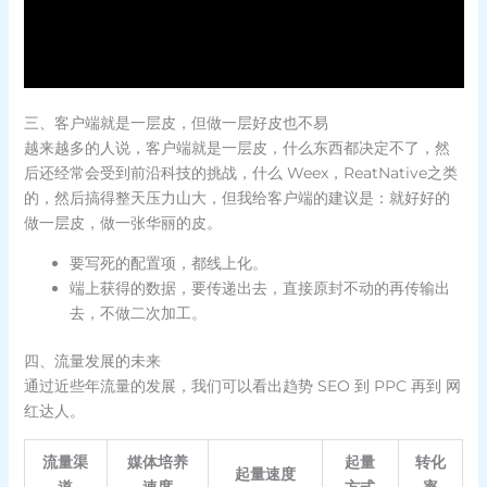
三、客户端就是一层皮，但做一层好皮也不易
越来越多的人说，客户端就是一层皮，什么东西都决定不了，然
后还经常会受到前沿科技的挑战，什么 Weex，ReatNative之类
的，然后搞得整天压力山大，但我给客户端的建议是：就好好的
做一层皮，做一张华丽的皮。
要写死的配置项，都线上化。
端上获得的数据，要传递出去，直接原封不动的再传输出
去，不做二次加工。
四、流量发展的未来
通过近些年流量的发展，我们可以看出趋势 SEO 到 PPC 再到 网
红达人。
流量渠
媒体培养
起量
转化
起量速度