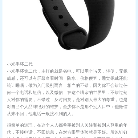
小米手环二代
小米手环第二代，主打的就是省电，可以用个14天，轻便，无佩
戴感，还可以有屏幕查看时间，防水，价格便宜，睡觉佩戴还能
统计睡眠，做为入门级别而言，相当的不错，因为你不会错过任
何一个电话和短信，以及微信，在这个嘈杂的世界里，不错过别
人对你的需要，不错过，及时回复，是对别人最大的尊重，也是
对自己个人品牌很好的维护，至少你不是那个别人口中：他微信
从来不回，他电话一般接不到的人。
很简单的道理，在这个人人都希望被别人关注和被别人尊重的年
代，不接电话，不回信息，在对方眼里体验就是不好。所以钉钉