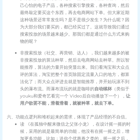
己心怡的电子产品，各种搜索引擎搜索，各种查询，然后
最终敲定要买这个东西，再去电商网站下单。但大家近期
这种场景还常常发生吗？是不是很少发生？为什么呢？因
为大部分我们要买的，都已经买过了。这就导致我们通过
搜索投放的场景越来越少。那我们都是通过什么方式来购
物的呢？
非搜索投放（社交、再营销、达人），我们越来越多的被
非搜索投放的算法种草，然后去电商网站去种草。所以智
能推荐，算法的力量开始突显出来。我们看淘宝和大众点
评的算法，淘宝把整个首页除固定流量入口的地方，都算
法化了；而大众点评进去就是智能推荐，并开始玩滚不到
头的瀑布流。而瀑布流玩的就是咖啡的
自动续杯
（类似于
youku和爱奇艺看完一个 Video后自动播放下一个），
让
用户欲罢不能，滑着滑着，就被种草，就去下单。
六、功能点逻列和堆积起来的需求，体现了产品经理的不自信。
读 《在孤独中醒来微信之父张小龙》，在设计摇一摇的时
候，采用的就是最简单的功能，他没有在摇一摇之后，增
加更多功能，比如：送你个优惠券之类的，摇一摇之后，