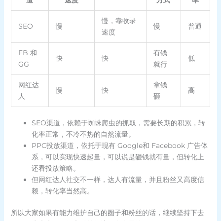
道
速度
方式
率
慢，靠收录
SEO
慢
慢
普通
速度
FB 和
有钱
快
快
低
GG
就行
网红达
拿钱
慢
快
高
人
砸
SEO渠道，依赖于蜘蛛爬虫的抓取，需要长期的积累，转
化率正常，不冷不热的自然流量。
PPC投放渠道，依托于现有 Google和 Facebook 广告体
系，可以实现快速起量，可以说是砸钱就有量，但转化上
还看投放策略。
但网红达人社交不一样，达人有流量，并且粉丝又高度信
赖，转化率当然高。
所以大家如果有能力维护自己的圈子和粉丝的话，继续坚持下去