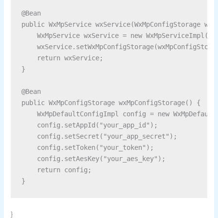
@Bean

public WxMpService wxService(WxMpConfigStorage wxMp
    WxMpService wxService = new WxMpServiceImpl();

    wxService.setWxMpConfigStorage(wxMpConfigStorag
    return wxService;

}

@Bean

public WxMpConfigStorage wxMpConfigStorage() {

    WxMpDefaultConfigImpl config = new WxMpDefaultC
    config.setAppId("your_app_id");

    config.setSecret("your_app_secret");

    config.setToken("your_token");

    config.setAesKey("your_aes_key");

    return config;

}
}