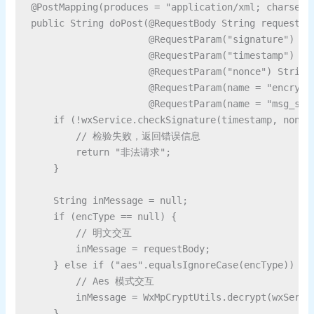
@PostMapping(produces = "application/xml; charset=U
public String doPost(@RequestBody String requestBod
                     @RequestParam("signature") Str
                     @RequestParam("timestamp") Str
                     @RequestParam("nonce") String 
                     @RequestParam(name = "encrypt_
                     @RequestParam(name = "msg_sign
    if (!wxService.checkSignature(timestamp, nonce,
        // 检验失败，返回错误信息

        return "非法请求";

    }

    String inMessage = null;

    if (encType == null) {

        // 明文交互

        inMessage = requestBody;

    } else if ("aes".equalsIgnoreCase(encType)) {

        // Aes 模式交互

        inMessage = WxMpCryptUtils.decrypt(wxServi
    }
