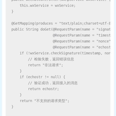
    this.wxService = wxService;

}

@GetMapping(produces = "text/plain;charset=utf-8")

public String doGet(@RequestParam(name = "signature
                    @RequestParam(name = "timestamp
                    @RequestParam(name = "nonce", r
                    @RequestParam(name = "echostr",
    if (!wxService.checkSignature(timestamp, nonce,
        // 检验失败，返回错误信息

        return "非法请求";

    }

    if (echostr != null) {

        // 验证成功，返回接入的消息

        return echostr;

    }

    return "不支持的请求类型";

}
