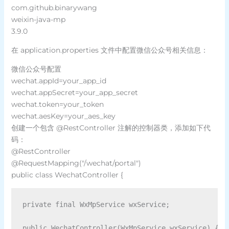
com.github.binarywang
weixin-java-mp
3.9.0
在 application.properties 文件中配置微信公众号相关信息：
微信公众号配置
wechat.appId=your_app_id
wechat.appSecret=your_app_secret
wechat.token=your_token
wechat.aesKey=your_aes_key
创建一个包含 @RestController 注解的控制器类，添加如下代
码：
@RestController
@RequestMapping("/wechat/portal")
public class WechatController {
private final WxMpService wxService;

public WechatController(WxMpService wxService) {
