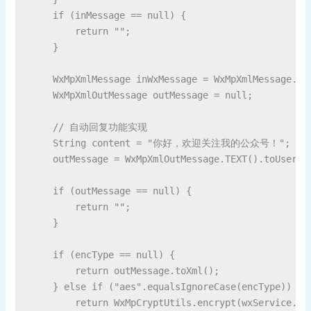
    if (inMessage == null) {

        return "";

    }

    WxMpXmlMessage inWxMessage = WxMpXmlMessage.fro
    WxMpXmlOutMessage outMessage = null;

    // 自动回复功能实现

    String content = "你好，欢迎关注我的公众号！";

    outMessage = WxMpXmlOutMessage.TEXT().toUser(i
    if (outMessage == null) {

        return "";

    }

    if (encType == null) {

        return outMessage.toXml();

    } else if ("aes".equalsIgnoreCase(encType)) {

        return WxMpCryptUtils.encrypt(wxService.ge