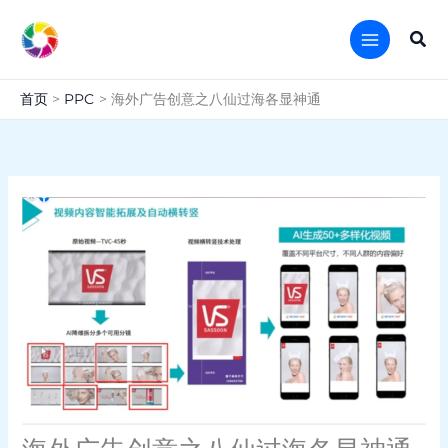
跳
至
搜
内
索
容
首页
PPC
海外广告创意之八仙过海各显神通