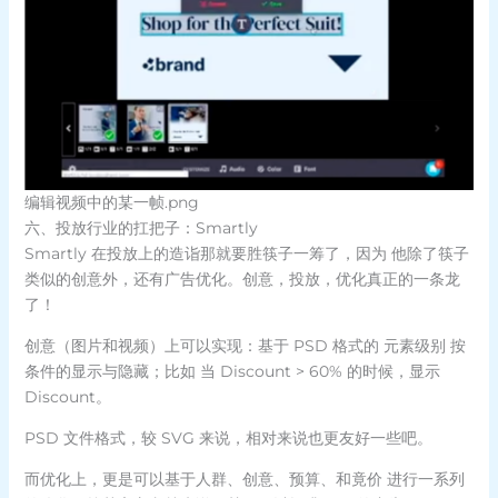
编辑视频中的某一帧.png
六、投放行业的扛把子：Smartly
Smartly 在投放上的造诣那就要胜筷子一筹了，因为 他除了筷子
类似的创意外，还有广告优化。创意，投放，优化真正的一条龙
了！
创意（图片和视频）上可以实现：基于 PSD 格式的 元素级别 按
条件的显示与隐藏；比如 当 Discount > 60% 的时候，显示
Discount。
PSD 文件格式，较 SVG 来说，相对来说也更友好一些吧。
而优化上，更是可以基于人群、创意、预算、和竟价 进行一系列