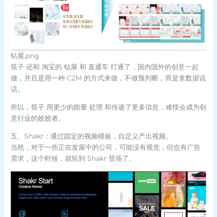
钻展.png
筷子 还和 淘宝的 钻展 和 直通车 打通了，国内国外的创意一起
做，并且是用一种 C2M 的方式来做，不做预判断，而是拿数据说
话。
所以，筷子 用更少的能量 处理 和传递了更多信息，难怪会成为创
意行业的姣姣者。
五、Shakr：通过固定的视频模板，自定义产出视频。
当然，对于一些正在发展中的公司，可能没有视觉，但也有广告
需求，这个时候，就轮到 Shakr 登场了。