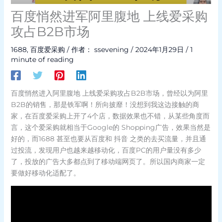
百度悄然进军阿里腹地 上线爱采购
攻占B2B市场
1688
,
百度爱采购
/ 作者：
ssevening
/
2024年1月29日
/
1
minute of reading
百度悄然进入阿里腹地 上线爱采购攻占B2B市场，曾经以为阿里
B2B的销售，那是铁军啊！所向披靡！没想到我这边接触的商
家，在百度爱采购上开了4个店，数据效果也不错，从某些角度而
言，这个爱采购就相当于Google的 Shopping广告，效果当然是
好的，而1688 甚至也要从百度和 抖音 之类的去买流量，并且通
过投流，发现用户也越来越移动化，百度PC的用户量没有多少
了，投放的广告大多都点到了移动端网页了。所以国内商家一定
要做好移动化适配了。