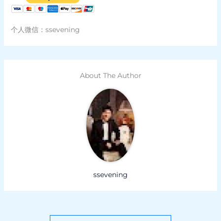
个人微信：ssevening
About The Author
ssevening