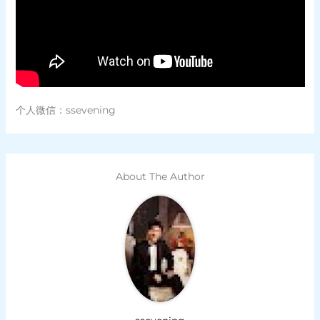
个人微信：ssevening
About The Author