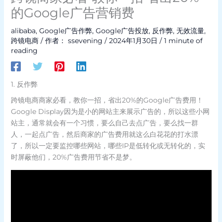
的Google广告营销费
alibaba
,
Google广告作弊
,
Google广告投放
,
反作弊
,
无效流量
,
跨镜电商
/ 作者：
ssevening
/
2024年1月30日
/
1 minute of
reading
1. 反作弊
跨镜电商商家必看，教你一招，省出20%的Google广告费用！
Google Display因为是小的网站主来展示广告的，所以这些小网
站主，通常就会有一个习惯，要么自己去点广告，要么找一群
人，一起点广告，然后商家的广告费用就这么白花花的打水漂
了，所以一定要监控哪些网站，哪些IP是低转化或无转化的，实
时屏蔽他们，20%广告费用节省不是梦。