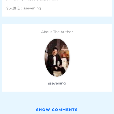
个人微信：ssevening
About The Author
ssevening
SHOW COMMENTS