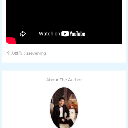
个人微信：ssevening
About The Author