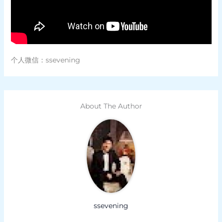
个人微信：ssevening
About The Author
ssevening