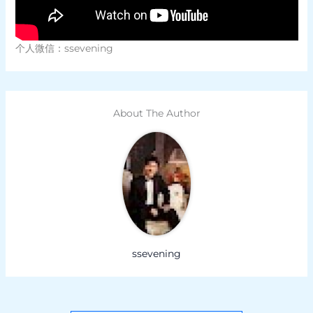
个人微信：ssevening
About The Author
ssevening