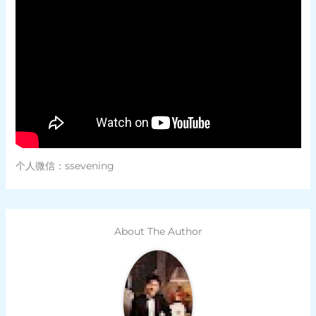
个人微信：ssevening
About The Author