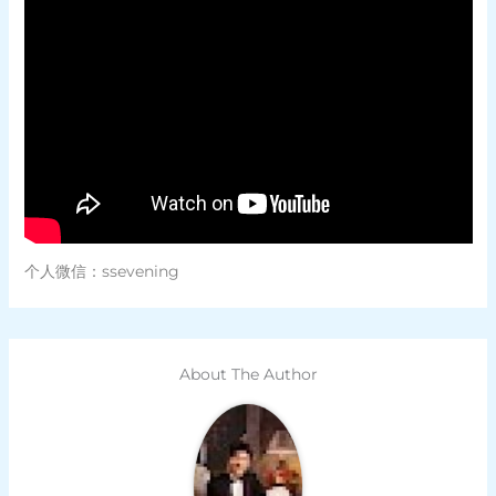
个人微信：ssevening
About The Author