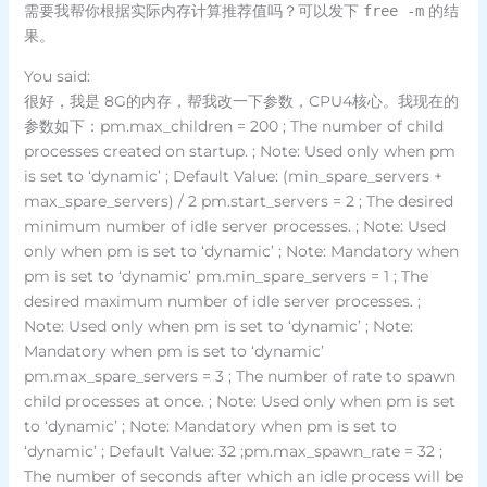
需要我帮你根据实际内存计算推荐值吗？可以发下
的结
free -m
果。
You said:
很好，我是 8G的内存，帮我改一下参数，CPU4核心。我现在的
参数如下：pm.max_children = 200 ; The number of child
processes created on startup. ; Note: Used only when pm
is set to ‘dynamic’ ; Default Value: (min_spare_servers +
max_spare_servers) / 2 pm.start_servers = 2 ; The desired
minimum number of idle server processes. ; Note: Used
only when pm is set to ‘dynamic’ ; Note: Mandatory when
pm is set to ‘dynamic’ pm.min_spare_servers = 1 ; The
desired maximum number of idle server processes. ;
Note: Used only when pm is set to ‘dynamic’ ; Note:
Mandatory when pm is set to ‘dynamic’
pm.max_spare_servers = 3 ; The number of rate to spawn
child processes at once. ; Note: Used only when pm is set
to ‘dynamic’ ; Note: Mandatory when pm is set to
‘dynamic’ ; Default Value: 32 ;pm.max_spawn_rate = 32 ;
The number of seconds after which an idle process will be