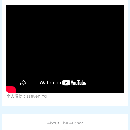
个人微信：ssevening
About The Author