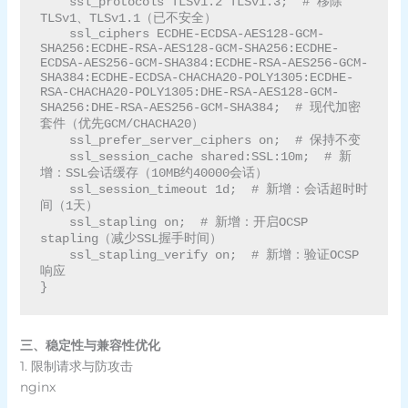
    ssl_protocols TLSv1.2 TLSv1.3;  # 移除
TLSv1、TLSv1.1（已不安全）

    ssl_ciphers ECDHE-ECDSA-AES128-GCM-
SHA256:ECDHE-RSA-AES128-GCM-SHA256:ECDHE-
ECDSA-AES256-GCM-SHA384:ECDHE-RSA-AES256-GCM-
SHA384:ECDHE-ECDSA-CHACHA20-POLY1305:ECDHE-
RSA-CHACHA20-POLY1305:DHE-RSA-AES128-GCM-
SHA256:DHE-RSA-AES256-GCM-SHA384;  # 现代加密
套件（优先GCM/CHACHA20）

    ssl_prefer_server_ciphers on;  # 保持不变

    ssl_session_cache shared:SSL:10m;  # 新
增：SSL会话缓存（10MB约40000会话）

    ssl_session_timeout 1d;  # 新增：会话超时时
间（1天）

    ssl_stapling on;  # 新增：开启OCSP 
stapling（减少SSL握手时间）

    ssl_stapling_verify on;  # 新增：验证OCSP
响应

三、稳定性与兼容性优化
1. 限制请求与防攻击
nginx