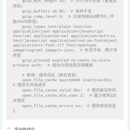
    gzip_min_length 1k;  # 小于1k不压缩（避免反
优化）

    gzip_buffers 16 8k;  # 保持不变

    gzip_comp_level 5;  # 压缩等级从6降为5（平
衡CPU与带宽）

    gzip_types text/plain text/css 
application/json application/javascript 
text/xml application/xml application/xml+rss 
text/javascript application/vnd.ms-fontobject 
application/x-font-ttf font/opentype 
image/svg+xml image/x-icon;  # 补充字体、图片等
类型

    gzip_proxied expired no-cache no-store 
private auth;  # 细化代理场景压缩规则

    # 新增：缓存优化（静态资源）

    open_file_cache max=10000 inactive=20s;  
# 缓存文件描述符

    open_file_cache_valid 30s;  # 缓存验证时间

    open_file_cache_min_uses 2;  # 最少使用2次
才缓存

    open_file_cache_errors on;  # 缓存错误信息

二、安全性优化