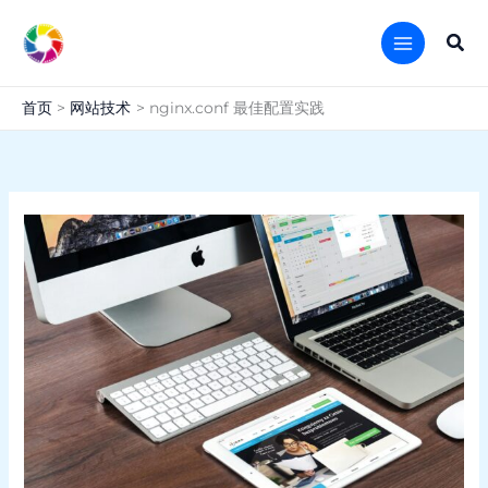
跳
至
搜
内
索
容
首页
网站技术
nginx.conf 最佳配置实践