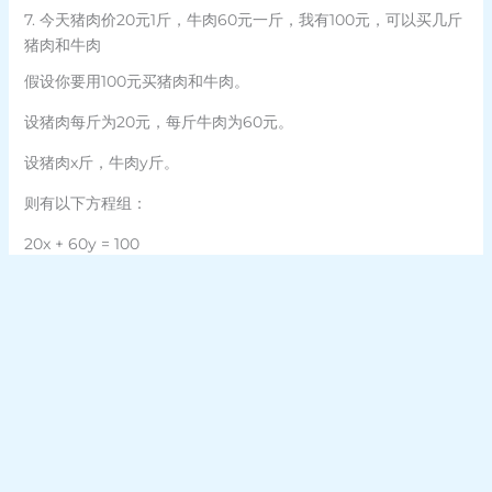
7. 今天猪肉价20元1斤，牛肉60元一斤，我有100元，可以买几斤
猪肉和牛肉
假设你要用100元买猪肉和牛肉。
设猪肉每斤为20元，每斤牛肉为60元。
设猪肉x斤，牛肉y斤。
则有以下方程组：
20x + 60y = 100
x + y = z（去掉单位）
将第一个方程式等式左右两边同时除以20，方程变为：
x + 3y = 5
将第二个方程式中的”z”改为”x+y”，并代入第一个方程式得：
x + 3y = 5
x + y = 100/20