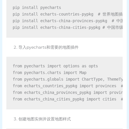
pip install pyecharts

pip install echarts-countries-pypkg  # 世界地图插件

pip install echarts-china-provinces-pypkg  # 中
导入pyecharts和需要的地图插件
from pyecharts import options as opts

from pyecharts.charts import Map

from pyecharts.globals import ChartType, ThemeType

from echarts_countries_pypkg import provinces  
from echarts_china_provinces_pypkg import prov
创建地图实例并设置地图样式