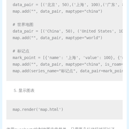
data_pair = [('北京', 50),('上海', 100),('广东', 8
map.add("", data_pair, maptype="china")

# 世界地图

data_pair = [('China', 50), ('United States', 100)
map.add("", data_pair, maptype="world")

# 标记点

mark_point = [{'name': '上海', 'value': 100}, {'na
map.add("", data_pair, maptype="china", is_roam=Tru
显示图表