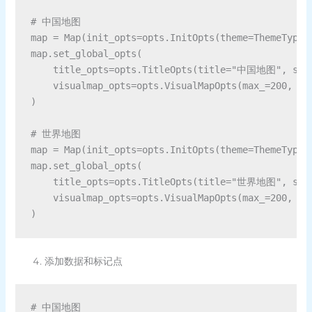
# 中国地图

map = Map(init_opts=opts.InitOpts(theme=ThemeType.L
map.set_global_opts(

    title_opts=opts.TitleOpts(title="中国地图", su
    visualmap_opts=opts.VisualMapOpts(max_=200, is_
)

# 世界地图

map = Map(init_opts=opts.InitOpts(theme=ThemeType.L
map.set_global_opts(

    title_opts=opts.TitleOpts(title="世界地图", su
    visualmap_opts=opts.VisualMapOpts(max_=200, is_
添加数据和标记点
# 中国地图
